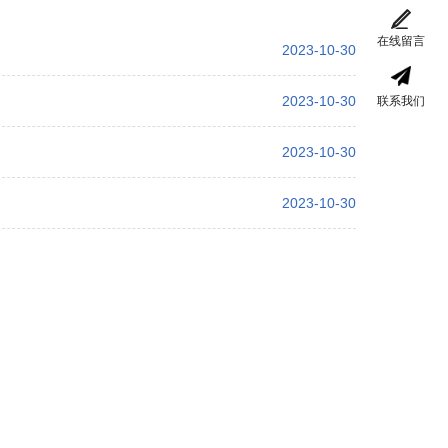
在线留言
2023-10-30
2023-10-30
联系我们
2023-10-30
2023-10-30