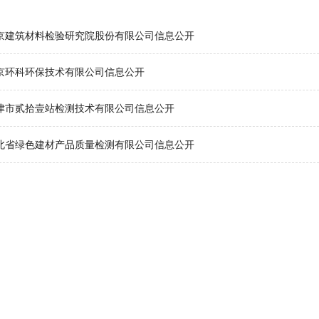
京建筑材料检验研究院股份有限公司信息公开
京环科环保技术有限公司信息公开
津市贰拾壹站检测技术有限公司信息公开
北省绿色建材产品质量检测有限公司信息公开