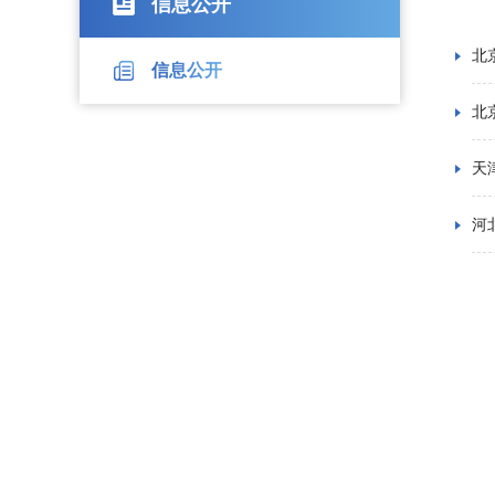
信息公开
北
信息公开
北
天
河