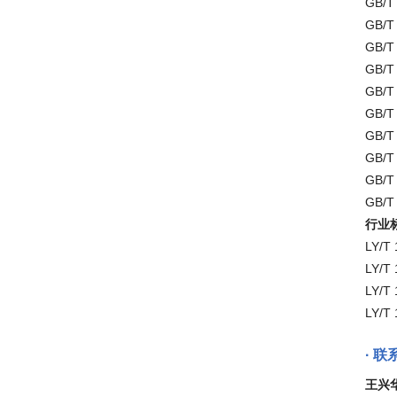
GB/
GB/
GB/
GB/
GB/
GB/
GB/
GB/
GB/
GB/
行业
LY/
LY/
LY/
LY/
· 
王兴