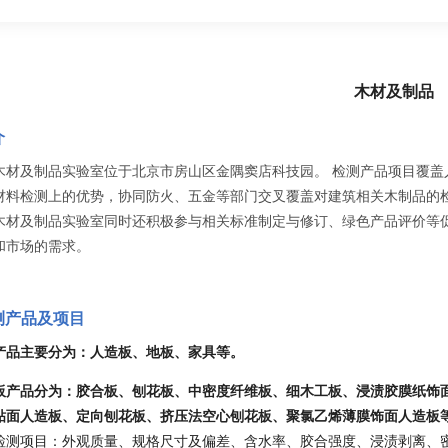
木材及制品
介
木材及制品实验室位于北京市房山区金隅窦店科技园。 检测产品项目覆盖
材料检测上的优势，协同防火、五金等部门交叉覆盖对建筑相关木制品的
木材及制品实验室同时还积极参与相关标准制定与修订、绿色产品评价等
和市场的需求。
检测产品及项目
产品主要分为：人造板、地板、家具等。
板产品分为：胶合板、刨花板、中密度纤维板、细木工板、浸渍胶膜纸饰
贴面人造板、定向刨花板、挤压法空心刨花板、聚氯乙烯薄膜饰面人造板
检测项目：外观质量、规格尺寸及偏差、含水率、胶合强度、浸渍剥离、