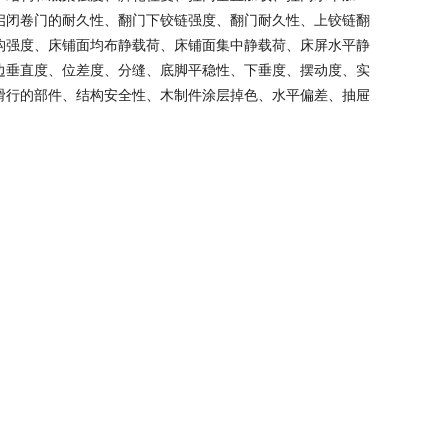
启闭卷门的耐久性、翻门下铰链强度、翻门耐久性、上铰链翻
构强度、床铺面均布静载荷、床铺面集中静载荷、床屏水平静
边垂直度、位差度、分缝、底脚平稳性、下垂度、摆动度、实
滑行的部件、结构安全性、木制件涂层掉色、水平偏差、抽屉