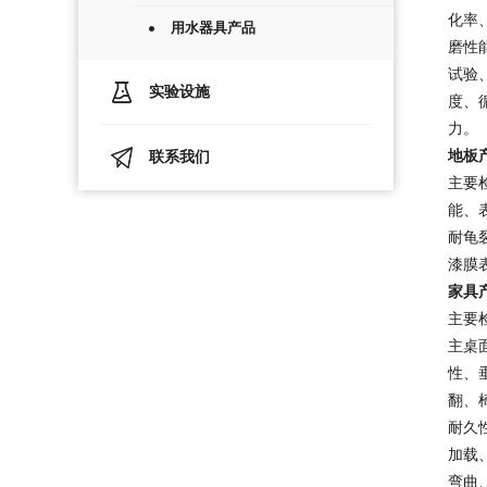
化率
用水器具产品
磨性
试验
实验设施
度、
力。
地板
联系我们
主要
能、
耐龟
漆膜
家具
主要
主桌
性、
翻、
耐久
加载
弯曲