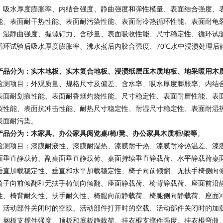
、吸水厚度膨胀率、内结合强度、静曲强度和弹性模量、表面结合强度、
能、表面耐干热性能、表面耐污染性能、表面耐冷热循环性能、表面耐龟
、湿静曲强度、握螺钉力、含砂量、表面吸收性能、尺寸稳定性、循环试
循环试验后吸水厚度膨胀率、沸水煮后内胶合强度、70℃水中浸渍处理后
产品分为：实木地板、实木复合地板、浸渍纸层压木质地板、地采暖用木
检测项目：外观质量、规格尺寸及偏差、含水率、吸水厚度膨胀率、内结
表面耐划痕性能、表面耐香烟灼烧性能、尺寸稳定性、表面耐磨性能、表
裂性能、表面抗冲击性能、耐热尺寸稳定性、耐湿尺寸稳定性、表面耐湿
表面耐污染。
产品分为：木家具、办公家具阅览桌/椅/凳、办公家具木质柜/架等
。
检测项目：漆膜耐液性、漆膜耐湿热、漆膜耐干热、漆膜耐冷热温差、漆
面垂直静载荷、副桌面垂直静载荷、桌面持续垂直静载荷、水平静载荷桌
垂直加载稳定性、垂直和水平加载稳定性、椅子向前倾翻、无扶手椅侧向
椅子向前倾翻和无扶手椅侧向倾翻、座面静载荷、椅背静载荷、座面前沿
性、椅背耐久性、扶手耐久性、椅腿向前静载荷、椅腿侧向静载荷、座面
、活动部件关闭时的空载、活动部件打开时的空载、活动部件关闭时的加
、搁板支撑件强度、顶板和底板静载荷、挂衣棍支撑件强度、挂衣棍弯曲