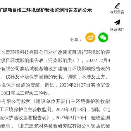
扩建项目竣工环境保护验收监测报告表的公示
在线留言
联系我们
分享：
环长青环境科技有限公司
对扩改建项目进行环境影响评
建项目环境影响报告表（污染影响类）》。
202
3
年
2
月
9
份有限公司窦店试验基地改扩建项目环境影响报告表的
备、仪器及环境保护设施的安装、调试，不涉及土方、
环境保护设施的安装、调试，
202
3
年
2
月
27
日实验室设
月
30
日完成工程竣工验收。
份
有限公司
按照
《建设单位开展自主环境保护验收指
工环境保护自主验收监测。
202
3
年
3
月
28
日，编制《北
境保护验收监测报告
表
》，
202
3
年
3
月
30
日，验收监测
的要求，《
北京建筑材料检验研究院有限公司
窦店试验