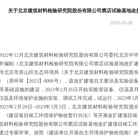
关于北京建筑材料检验研究院股份有限公司窦店试验基地改
2023-03-30
2022
年
12
月北京建筑材料检验研究院
股份
有限公司委托北京中
并编制《
北京建筑材料检验研究院有限公司
窦店试验基地
改扩
得北京市
房山区
生态环境局《关于北京建筑材料检验研究院股
》（房环审【
2023
】
0006
号），该改扩建项目主要涉及实验设
等基础设施的建设，
202
3
年
2
月
26
日开始实验室设备、仪器及
仪器及环境保护设施的安装、调试工作完成，试运行，
202
3
年
3
202
3
年
2
月
28
日
~202
3
年
3
月
3
日，
北京建筑材料检验研究院
股
、《建设项目竣工环境保护验收暂行办法》等开展改扩建项目竣
筑材料检验研究院股份有限公司
窦店试验基地
改扩建项目竣工环
通过专家评审。按照
《建设单位开展自主环境保护验收指南》