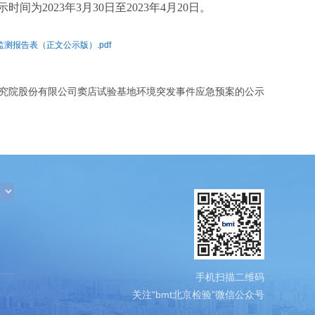
示时间为
202
3
年
3
月
30
日至
202
3
年
4
月
20
日。
报告表（正文公示版）.pdf
究院股份有限公司窦店试验基地环境突发事件应急预案的公示
手机扫描二维码
关注“bmt北京检验”微信公众号