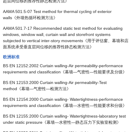
起层间位移的推荐性静态检测方法》
AAMA 501.5-07 Test method for thermal cycling of exterior
walls《外墙热循环检测方法》
AAMA 501.7-17 Recommended static test method for evaluating
windows, window wall, curtain wall and storefront systems
subjected to vertical inter-story movements《用于评估窗、幕墙和店
面系统承受垂直层间位移的推荐性静态检测方法》
欧洲标准
BS EN 12152:2002 Curtain walling-Air permeability-performance
requirements and classification《幕墙—气密性—性能要求及分级》
BS EN 12153:2000 Curtain walling-Air permeability-Test
method《幕墙—气密性—检测方法》
BS EN 12154:2000 Curtain walling- Watertightness-performance
requirements and classification《幕墙—水密性—性能要求和分级》
BS EN 12155:2000 Curtain walling- Watertightness-laboratory test
under static pressure《幕墙—水密性—静态压力下实验室检测》