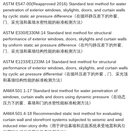
ASTM E547-00(Reapproved 2016) Standard test method for water
penetration of exterior windows, skylights, doors, and curtain walls
by cyclic static air pressure difference《在循环静压差下的外窗、
门、采光顶和幕墙水密性能的标准检测方法》
ASTM E330/E330M-14 Standard test method for structural
performance of exterior windows, doors, skylights and curtain walls
by uniform static air pressure difference《在均匀静压差下的外窗、
门、采光顶和幕墙结构性能的标准检测方法》
ASTM E1233/E1233M-14 Standard test method for structural
performance of exterior windows, doors, skylights, and curtain walls
by cyclic air pressure differential《在循环压差下的外窗，门、采光顶
和幕墙结构性能的标准检测方法》
AAMA 501.1-17 Standard test method for water penetration of
windows, curtain walls and doors using dynamic pressure《在动态
压力下的窗、幕墙和门的水密性能标准检测方法》
AAMA 501.4-18 Recommended static test method for evaluating
curtain wall and storefront systems subjected to seismic and wind
induced inter-story drifts《用于评估幕墙和店面系统承受地震和风引