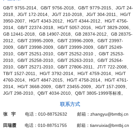
GB/T 9755-2014、GB/T 9756-2018、GB/T 9779-2015、JG/T 24-
2018、JG/T 172-2014、JG/T 210-2018、JG/T 304-2011、HG/T
3950-2007、HG/T 4343-2012、HG/T 4344-2012、HG/T 4756-
2014、GB/T 22374-2018、HG/T 5057-2016、HG/T 3829-2006、
GB 12441-2018、GB 14907-2018、GB 28374-2012、GB 28375-
2012、GB/T 23995-2009、GB/T 23996-2009、GB/T 23997-
2009、GB/T 23998-2009、GB/T 23999-2009、GB/T 25249-
2010、GB/T 25251-2010、GB/T 25252-2010 、GB/T 25253-
2010、GB/T 25258-2010、GB/T 25263-2010、GB/T 25264-
2010、GB/T 25271-2010、GB/T 27806-2011、JT/T 722-2008、
TB/T 1527-2011、HG/T 3792-2014、HG/T 4759-2014、HG/T
4760-2014、HG/T 4847-2015、HG/T 4758-2014、HG/T 4761-
2014、HG/T 3668-2009、GB/T 23455-2009、JG/T 157-2009、
JG/T 298-2010、QB/T 4034-2010、QB/T 3805-1999等标准。
联系方式
张 宇
电话：010-88752632 邮箱：zhangyu@bmtbj.cn
田瑞霞
电话：010-88751755 邮箱：tianruixia@bmtbj.cn