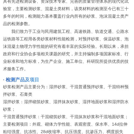
具有先进检测设备、资深技术专家、完善的质量管理体系的现代化试
验室，主要检测砂浆、混凝土类材料，该类材料的检测至今已有三十
多年的时间，检测能力基本覆盖行业内所有的砂浆、泡沫混凝土类产
品的检测参数。
我们致力于工业与民用建筑工程、高速铁路、轨道交通、公路水
运铁路等工程用各类砂浆材料性能检测，对预拌砂浆、保温砂浆、泡
沫混凝土物理力学性能的研究有着丰富的实际经验。长期以来，承担
政府和行业协会多项相关课题的研究，并主持编制多项国家标准、行
业标准和地方标准，为生产企业、施工单位、科研院所提供优质的技
术服务工作。
· 检测产品及项目
砂浆检测产品主要分为：湿拌砂浆、干混普通预拌砂浆、干混特种预
拌砂浆、石膏类
湿拌砂浆：湿拌砌筑砂浆、湿拌抹灰砂浆、湿拌地面砂浆和湿拌防水
砂浆；
干混普通预拌砂浆：干混砌筑砂浆、干混抹灰砂浆和干混地面砂浆；
主要检测项目：外观、砌体力学性能、表观密度、保水率、14d拉伸
粘结强度、抗冻性、28d收缩率、抗压强度、抗渗压力、稠度损失