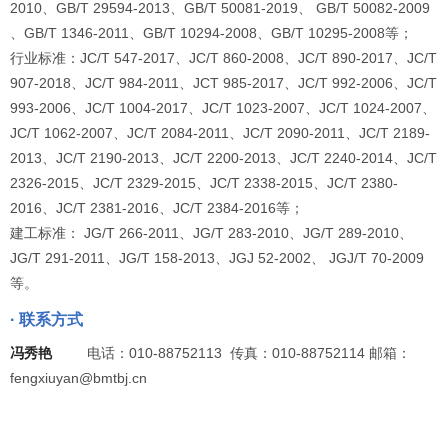
2010、GB/T 29594-2013、GB/T 50081-2019、 GB/T 50082-2009
、GB/T 1346-2011、GB/T 10294-2008、GB/T 10295-2008等；
行业标准：JC/T 547-2017、JC/T 860-2008、JC/T 890-2017、JC/T
907-2018、JC/T 984-2011、JCT 985-2017、JC/T 992-2006、JC/T
993-2006、JC/T 1004-2017、JC/T 1023-2007、JC/T 1024-2007、
JC/T 1062-2007、JC/T 2084-2011、JC/T 2090-2011、JC/T 2189-
2013、JC/T 2190-2013、JC/T 2200-2013、JC/T 2240-2014、JC/T
2326-2015、JC/T 2329-2015、JC/T 2338-2015、JC/T 2380-
2016、JC/T 2381-2016、JC/T 2384-2016等；
建工标准： JG/T 266-2011、JG/T 283-2010、JG/T 289-2010、
JG/T 291-2011、JG/T 158-2013、JGJ 52-2002、 JGJ/T 70-2009
等。
· 联系方式
冯秀艳
电话：010-88752113 传真：010-88752114 邮箱：
fengxiuyan@bmtbj.cn